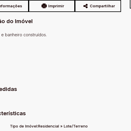
nformações
Imprimir
Compartilhar
ão do Imóvel
e banheiro construídos.
edidas
terísticas
Tipo de Imóvel:
Residencial
»
Lote/Terreno