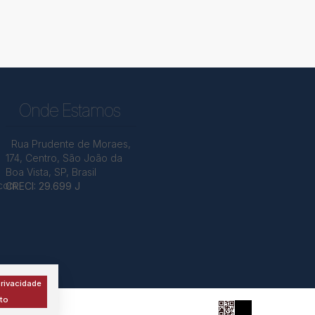
Onde Estamos
Rua Prudente de Moraes
,
174
,
Centro
,
São João da
Boa Vista
,
SP
,
Brasil
.com
CRECI: 29.699 J
rivacidade
to