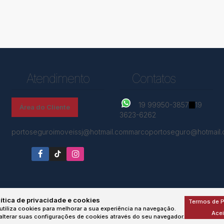
Atendimento
Contatos
19 99950-3857
19
Área do Cliente
3623-6262
portoseguroimoveissj@hotmail.com
marcoportoseguro@hotmail
ítica de privacidade e cookies
Termos de P
utiliza cookies para melhorar a sua experiência na navegação.
Acei
lterar suas configurações de cookies através do seu navegador.