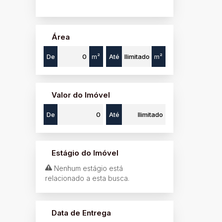
Área
De
m²
Até
m²
Valor do Imóvel
De
Até
Estágio do Imóvel
Nenhum estágio está
relacionado a esta busca.
Data de Entrega