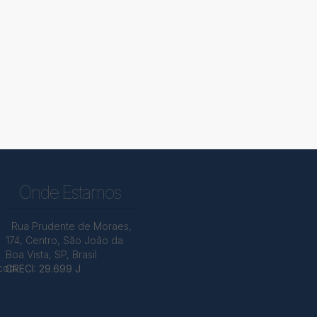
Onde Estamos
Rua Prudente de Moraes
,
174
,
Centro
,
São João da
Boa Vista
,
SP
,
Brasil
.com
CRECI: 29.699 J