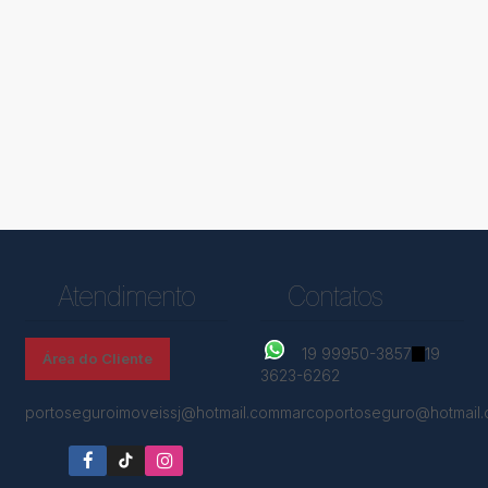
Atendimento
Contatos
19 99950-3857
19
Área do Cliente
3623-6262
portoseguroimoveissj@hotmail.com
marcoportoseguro@hotmail