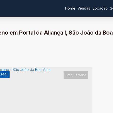
Home
Vendas
Locação
S
no em Portal da Aliança I, São João da Boa
2982)
Lote/Terreno