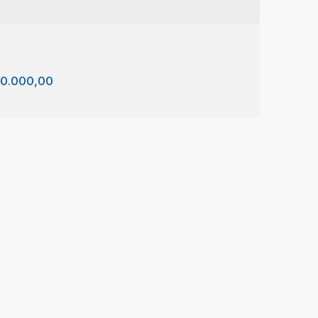
0.000,00
/Terreno - São João da Boa Vista
l da Aliança I
,
São João da Boa Vista
,
São Paulo
,
l
m²