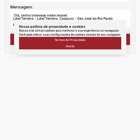
Mensagem:
Nossa política de privacidade e cookies
Nosso site utiliza cookies para melhorar a sua experiência na navegação.
Você pode alterar suas configurações de cookies através do seu navegador.
Termos de Privacidade
Aceito
WhatsApp
Facebook
Twitter
Linkedin
E - mail
messenger
Copiar link
Atendimento