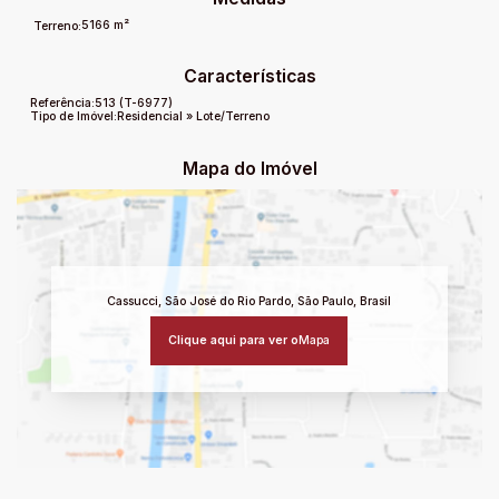
5166 m²
Terreno:
Características
Referência:
513
(T-6977)
Tipo de Imóvel:
Residencial
»
Lote/Terreno
Mapa do Imóvel
Cassucci
,
São José do Rio Pardo
,
São Paulo
,
Brasil
Clique aqui para ver o
Mapa