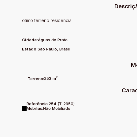
Descriç
ótimo terreno residencial
Cidade:
Águas da Prata
Estado:
São Paulo, Brasil
M
253 m²
Terreno:
Carac
Referência:
254
(T-2950)
Mobílias:
Não Mobiliado