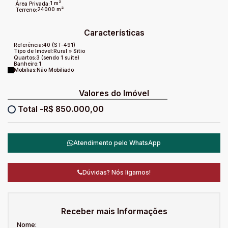
1 m²
Área Privada:
24000 m²
Terreno:
Características
Referência:
40
(ST-491)
Tipo de Imóvel:
Rural
»
Sítio
Quartos:
3 (sendo 1 suíte)
Banheiro:
1
Mobílias:
Não Mobiliado
Valores do Imóvel
R$
850.000,00
Atendimento pelo
WhatsApp
Dúvidas? Nós ligamos!
Receber mais Informações
Nome: