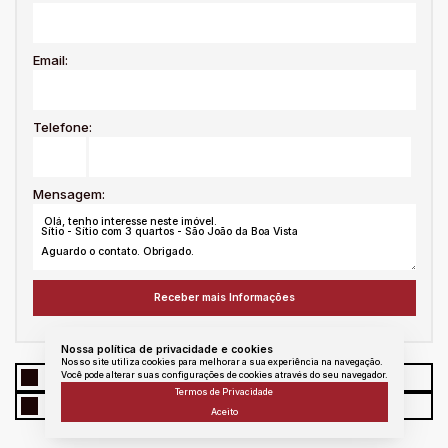
Email:
Telefone:
Mensagem:
Nossa política de privacidade e cookies
Nosso site utiliza cookies para melhorar a sua experiência na navegação.
Você pode alterar suas configurações de cookies através do seu navegador.
WhatsApp
Facebook
Twitter
Linkedin
Termos de Privacidade
E - mail
messenger
Copiar link
Aceito