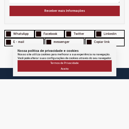
WhatsApp
Facebook
Twitter
Linkedin
E - mail
messenger
Copiar link
Nossa política de privacidade e cookies
Nosso site utiliza cookies para melhorar a sua experiência na navegação.
Você pode alterar suas configurações de cookies através do seu navegador.
Termos de Privacidade
Aceito
Atendimento
Área
do
Cliente