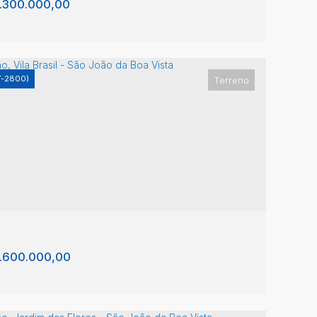
.300.000,00
T-2800)
Terreno
rreno, Jardim das Flores - São João da Boa
sta
dim das Flores
,
São João da Boa Vista
,
São Paulo
,
sil
81m²
.600.000,00