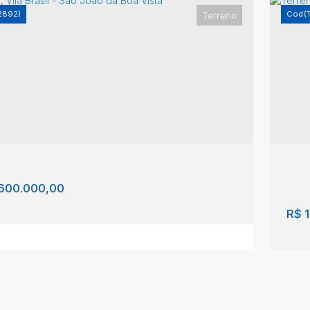
2892)
(
Terreno
eno, Centro - São João da Boa Vista
Ter
ro
,
São João da Boa Vista
,
São Paulo
,
Brasil
Vila
m²
31
600.000,00
R$
1