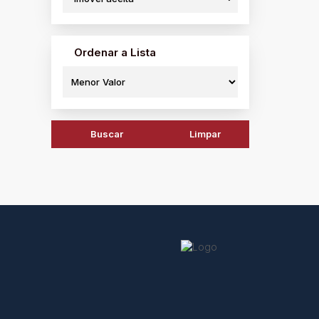
Terr
Ordenar a Lista
Vila 
460
Buscar
Limpar