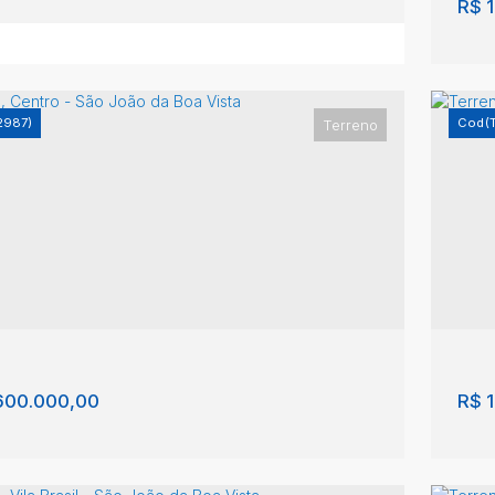
R$
1
2987)
(
Terreno
eno, Centro - Vargem Grande do Sul
Te
Vi
ro
,
Vargem Grande do Sul
,
São Paulo
,
Brasil
Jar
Bra
0m²
31
600.000,00
R$
1