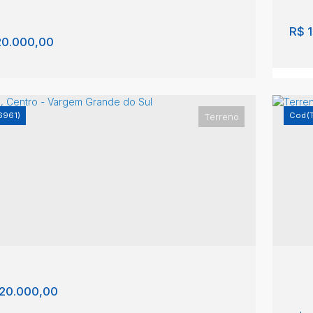
00m²
R$
1
0.000,00
6961)
(
Terreno
eno, Jardim Europa - São João da Boa Vista
Te
im Europa
,
São João da Boa Vista
,
São Paulo
,
São
l
11
m²
120.000,00