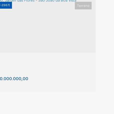
T-2967)
Terreno
reno, Vila Brasil - São João da Boa Vista
 Brasil
,
São João da Boa Vista
,
São Paulo
,
Brasil
11m²
6700m²
0.000.000,00