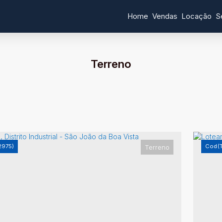
Home
Vendas
Locação
S
Terreno
2975)
(
Terreno