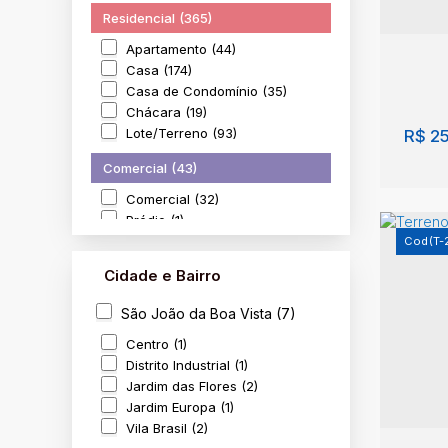
Residencial (365)
Apartamento (44)
Casa (174)
Casa de Condomínio (35)
Chácara (19)
Lote/Terreno (93)
R$
25
Comercial (43)
Comercial (32)
Prédio (1)
Terreno (10)
(T-
Cidade e Bairro
Rural (12)
Sítio (12)
São João da Boa Vista (7)
Terr
Centro (1)
Vist
Distrito Industrial (1)
Jardim das Flores (2)
Distr
Brasi
Jardim Europa (1)
Vila Brasil (2)