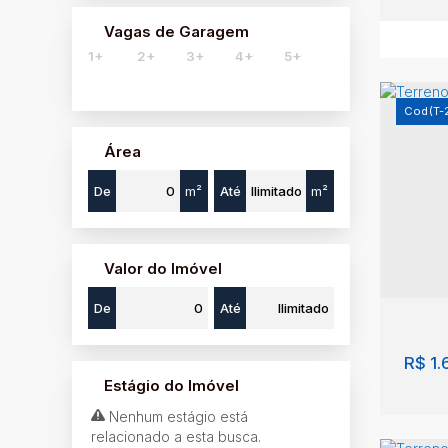
Vagas de Garagem
1+
2+
3+
4+
5+
(T-
Área
De
m²
Até
m²
Terr
Cent
Valor do Imóvel
160
De
Até
R$
1.
Estágio do Imóvel
Nenhum estágio está
relacionado a esta busca.