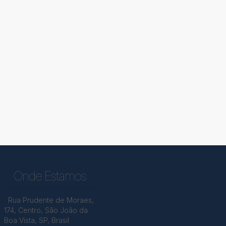
rreno, Jardim das Flores - São João da Boa
sta
dim das Flores
,
São João da Boa Vista
,
São Paulo
,
sil
250m²
Onde Estamos
Rua Prudente de Moraes
,
174
,
Centro
,
São João da
Boa Vista
,
SP
,
Brasil