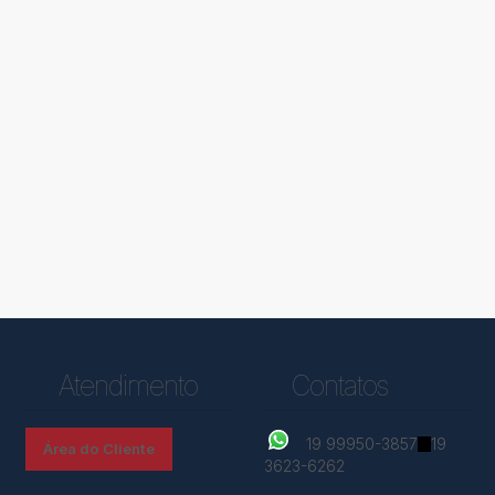
eno, Vila Brasil - São João da Boa Vista
Te
Vi
Brasil
,
São João da Boa Vista
,
São Paulo
,
Brasil
Jar
Bra
0m²
10
Atendimento
Contatos
19 99950-3857
19
Área do Cliente
3623-6262