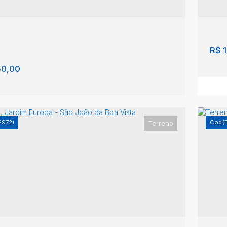
R$
1
0,00
2972)
(
Terreno
eno, Distrito Industrial - São João da Boa
Lo
a
,
Br
ito Industrial
,
São João da Boa Vista
,
São Paulo
,
l