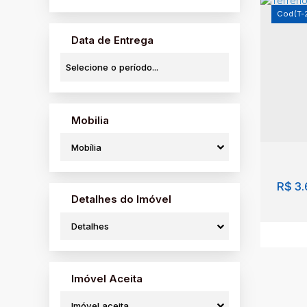
(T-
Data de Entrega
Terr
Mobilia
Cent
Mobília
954
R$
3.
Detalhes do Imóvel
Detalhes
Imóvel Aceita
Imóvel aceita