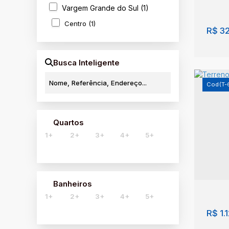
213
Vargem Grande do Sul (1)
Centro (1)
R$
32
Busca Inteligente
(T-
Quartos
1+
2+
3+
4+
5+
Terr
Jard
Brasi
Banheiros
300
1+
2+
3+
4+
5+
R$
1.