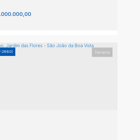
.000.000,00
T-2880)
Terreno
rreno - São João da Boa Vista
 João da Boa Vista
,
São Paulo
,
Brasil
000m²