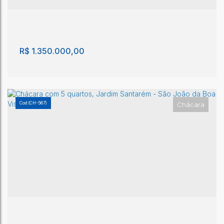
4
2
2
1
10
R$
1.350.000,00
(CH-567)
Chácara
Chácara com 3 quartos, Vila Valentin - São João
da Boa Vista
Vila Valentin
,
São João da Boa Vista
,
São Paulo
,
Brasil
3
1
160m²
1
2800m²