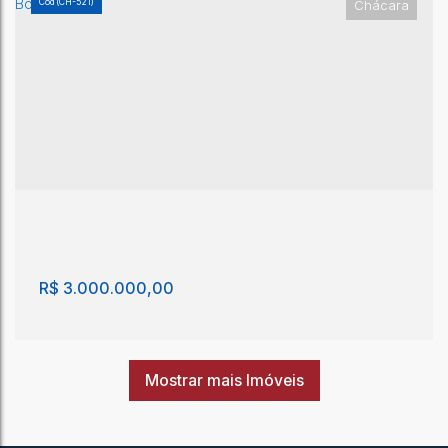
(CH-521)
Chácara
Chácara com 4 quartos, Vila Valentin - São João
da Boa Vista
Vila Valentin
,
São João da Boa Vista
,
São Paulo
,
Brasil
4
6
1500m²
2
4
1500m²
10500m²
R$
3.000.000,00
Mostrar mais Imóveis