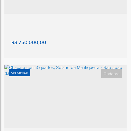
Areião
,
São João da Boa Vista
,
São Paulo
,
Brasil
3
2
200m²
1
17600m²
R$
750.000,00
(CH-562)
Chácara
Chácara com 3 quartos, Solário da Mantiqueira -
São João da Boa Vista
Solário da Mantiqueira
,
São João da Boa Vista
,
São Paulo
,
Brasil