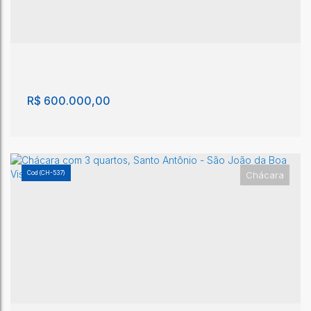
R$
600.000,00
(CH-537)
Chácara
Chácara com 5 quartos, Pedregulho - São João
da Boa Vista
Pedregulho
,
São João da Boa Vista
,
São Paulo
,
Brasil