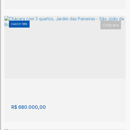
(CH-595)
Chácara
Chácara com 3 quartos - São João da Boa Vista
São João da Boa Vista
,
São Paulo
,
Brasil
3
2
180m²
2
12000m²
R$
680.000,00