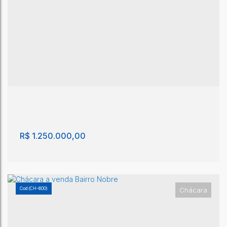
Chácara com 3 quartos, Solário da Mantiqueira -
São João da Boa Vista
Solário da Mantiqueira
,
São João da Boa Vista
,
São Paulo
,
Brasil
3
1
550m²
1
2050m²
R$
1.250.000,00
(CH-600)
Chácara