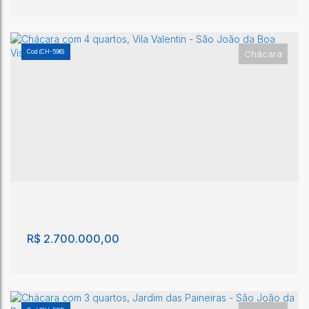
(CH-596)
Chácara
Chácara com 3 quartos, Jardim Aeroporto
Eldorado - São João da Boa Vista
Jardim Aeroporto Eldorado
,
São João da Boa Vista
,
São
Paulo
,
Brasil
3
2
500m²
2
10m²
2500m²
R$
2.700.000,00