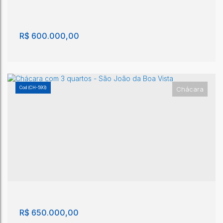
5
200m²
2000m²
R$
600.000,00
(CH-593)
Chácara
Chácara com 3 quartos, Santo Antônio - São
João da Boa Vista
Santo Antônio
,
São João da Boa Vista
,
São Paulo
,
Brasil
3
1
4m²
1
3500m²
R$
650.000,00