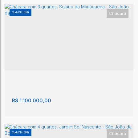
(CH-589)
Chácara
Chácara com 3 quartos, Solário da Mantiqueira -
São João da Boa Vista
Solário da Mantiqueira
,
São João da Boa Vista
,
São Paulo
,
Brasil
3
1
100m²
1
300m²
R$
1.100.000,00
(CH-599)
Chácara