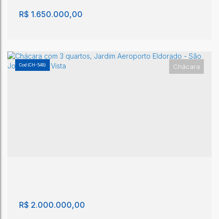
R$
1.650.000,00
(CH-548)
Chácara
Chácara com 5 quartos, Jardim Santarém - São
João da Boa Vista
Jardim Santarém
,
São João da Boa Vista
,
São Paulo
,
Brasil
5
4
370m²
2
3
1300m²
R$
2.000.000,00