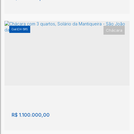
(CH-591)
Chácara
Chácara com 3 quartos - São João da Boa Vista
São João da Boa Vista
,
São Paulo
,
Brasil
3
200m²
2000m²
R$
1.100.000,00