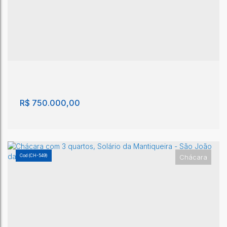
Chácara com 4 quartos - São João da Boa Vista
São João da Boa Vista
,
São Paulo
,
Brasil
4
3
1m²
3
1m²
R$
750.000,00
(CH-549)
Chácara
Chácara com 3 quartos, Areião - São João da
Boa Vista