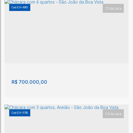
(CH-490)
Chácara
Chácara com 3 quartos, Jardim das Paineiras -
São João da Boa Vista
Jardim das Paineiras
,
São João da Boa Vista
,
São Paulo
,
Brasil
3
3
200m²
2
1
1700m²
R$
700.000,00
(CH-579)
Chácara