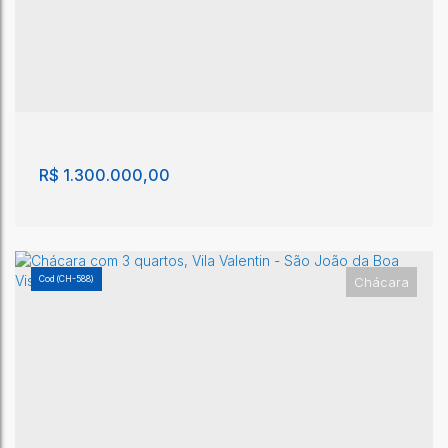
Chácara com 4 quartos, Jardim Sol Nascente -
São João da Boa Vista
Jardim Sol Nascente
,
São João da Boa Vista
,
São Paulo
,
Brasil
4
4
350m²
1
3
5
1000m²
R$
1.300.000,00
(CH-588)
Chácara
Chácara a venda Bairro Nobre
Jardim Santarém
,
São João da Boa Vista
,
São Paulo
,
Brasil