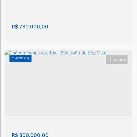
3
2
400m²
2
1
10m²
1500m²
R$
780.000,00
(CH-527)
Chácara
Chácara com 3 quartos, Solário da Mantiqueira -
São João da Boa Vista
Solário da Mantiqueira
,
São João da Boa Vista
,
São Paulo
,
Brasil
3
3
360m²
2
3
1000m²
R$
800.000,00